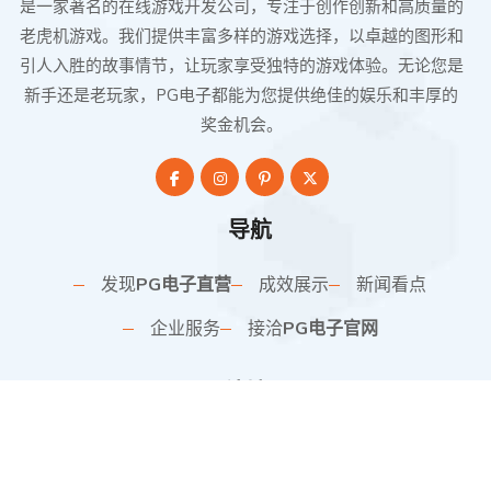
是一家著名的在线游戏开发公司，专注于创作创新和高质量的
老虎机游戏。我们提供丰富多样的游戏选择，以卓越的图形和
引人入胜的故事情节，让玩家享受独特的游戏体验。无论您是
新手还是老玩家，PG电子都能为您提供绝佳的娱乐和丰厚的
奖金机会。
导航
发现
PG电子直营
成效展示
新闻看点
企业服务
接洽
PG电子官网
网站地图
SiteMap