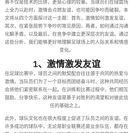
赛不仅是技术的比拼，更是心理的较量。当球员们在绿茵场
上全力以赴时，激情会点燃友谊，也可能因争吵而破裂。本
文将从四个方面探讨这一主题：首先，激情如何激发友谊，
其次，在紧张局势下争吵的常见原因，再者，如何通过沟通
化解矛盾，以及最后，在竞争中建立更深层次的友谊。通过
这些分析，我们能够更好地理解足球场上的人际关系和情感
变化。
1、激情激发友谊
在足球比赛中，球员之间的默契配合往往源于共同的热爱与
激情。当队员们为了一个目标而团结奋斗时，这种共同经历
会将他们紧密联系在一起。在训练和比赛过程中，他们相互
鼓励、分享快乐，这种友谊是基于对胜利的渴望和对彼此信
任的基础之上。
此外，球队文化也在很大程度上促进了队员之间的友谊。在
许多成功的球队中，无论是职业联赛还是业余队伍，都存在