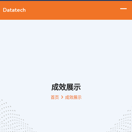
成效展示
首页
成效展示